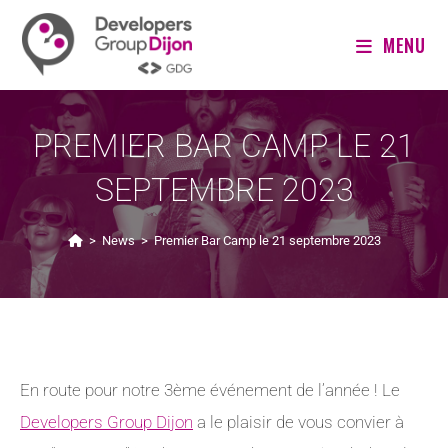
MENU
PREMIER BAR CAMP LE 21
SEPTEMBRE 2023
>
News
>
Premier Bar Camp le 21 septembre 2023
En route pour notre 3ème événement de l’année ! Le
Developers Group Dijon
a le plaisir de vous convier à